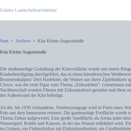
Zum
Inhalt
Gehrke Landschaftsarchitektur
springen
Start
Archive
Kita Kleine Auguststraße
Kita Kleine Auguststraße
Die straßenseitige Gestaltung der Kitavorfläche wurde mit einem Bürge
Kinderbeteiligung durchgeführt, das in einen künstlerischen Wettbewe
Brunnenskulptur: Drei Harlekine, die Wasser aus ihren Zipfelmützen spe
Clown, war die erste Figur zum Thema „Zirkusleben”. Gemeinsam mit 
Nachbarschaft wurden Fliesen mit Zirkusmotiven gestaltet und diese n
der Außenwand der Kita befestigt.
An die, bis 1939 vorhandene, Vereinssynagoge wird in Form eines Wa
Foto aus dem Innenraum erinnert. Die gartenseitige Freifläche wurde 
Thema Zirkus aufgewertet. Eine große Sandfläche als Arena unter dem
Wasserspiel, Robbe und Kanone, in der das Wasser reflektiert wird. Ei
im Grünen, ein Flohseilzirkus mit Flohzirkusdirektor, ein Giraffenklette