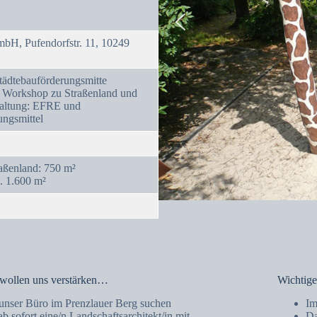
, Pufendorfstr. 11, 10249
Städtebauförderungsmitte
 Workshop zu Straßenland und
taltung: EFRE und
ungsmittel
raßenland: 750 m²
a. 1.600 m²
wollen uns verstärken…
Wichtige
unser Büro im Prenzlauer Berg suchen
Im
ab sofort eine/n Landschaftsarchitekt/in mit
Da