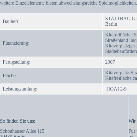
weitere Einzelelemente bieten abwechslungsreiche Spielmöglichkeiten.
STATTBAU GmbH
Bauherr:
Berlin
Kitafreifläche: 
Straßenland und
Finanzierung:
Kitavorplatzges
Städtebauförder
Fertigstellung:
2007
Kitavorplatz-St
Fläche
Kitafreifläche c
Leistungsumfang:
HOAI 2-9
So finden Sie uns:
Wir 
Schönhauser Allee 115
Für 
10439 Berlin
wir 