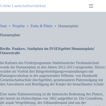
Zum
Gehrke Landschaftsarchitektur
Inhalt
springen
Start
Projekte
Parks & Plätze
Humannplatz
Humannplatz
Berlin- Pankow, Stadtplatz im INSEKgebiet Humannplatz/
Ostseestraße
Im Rahmen des Förderprogramms Städtebaulicher Denkmalschutz
wurde der Humannplatz in den Jahren 2012-2013 neugestaltet. Hierzu
wurden im Vorfeld drei Bürgerbeteiligungsveranstaltungen mit
Planungsworkshop in der angrenzenden Wilhelm- von Humboldt
Gemeinschaftsschule durchgeführt, gemeinsamem Platzrundgang mit
den Anwohnern und Beteiligung der Kinder der benachbarten Schule.
Eine starke Rahmensetzung ist die historische Bedeutung des Platzes,
der bereits im Hobrechtplan von 1862 aufgeführt ist. Die Grundform,
die axiale Wegeführung, der Altbaumbestand sind aus der