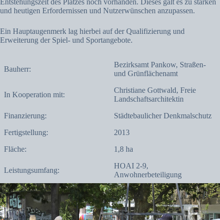
Entstehungszeit des Platzes noch vorhanden. Dieses galt es zu stärken
und heutigen Erfordernissen und Nutzerwünschen anzupassen.
Ein Hauptaugenmerk lag hierbei auf der Qualifizierung und
Erweiterung der Spiel- und Sportangebote.
Bezirksamt Pankow, Straßen-
Bauherr:
und Grünflächenamt
Christiane Gottwald, Freie
In Kooperation mit:
Landschaftsarchitektin
Finanzierung:
Städtebaulicher Denkmalschutz
Fertigstellung:
2013
Fläche:
1,8 ha
HOAI 2-9,
Leistungsumfang:
Anwohnerbeteiligung