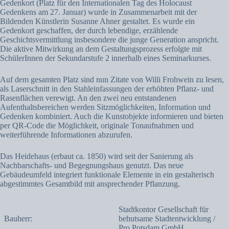
Gedenkort (Platz für den Internationalen Tag des Holocaust
Gedenkens am 27. Januar) wurde in Zusammenarbeit mit der
Bildenden Künstlerin Susanne Ahner gestaltet. Es wurde ein
Gedenkort geschaffen, der durch lebendige, erzählende
Geschichtsvermittlung insbesondere die junge Generation anspricht.
Die aktive Mitwirkung an dem Gestaltungsprozess erfolgte mit
SchülerInnen der Sekundarstufe 2 innerhalb eines Seminarkurses.
Auf dem gesamten Platz sind nun Zitate von Willi Frohwein zu lesen,
als Laserschnitt in den Stahleinfassungen der erhöhten Pflanz- und
Rasenflächen verewigt. An den zwei neu entstandenen
Aufenthaltsbereichen werden Sitzmöglichkeiten, Information und
Gedenken kombiniert. Auch die Kunstobjekte informieren und bieten
per QR-Code die Möglichkeit, originale Tonaufnahmen und
weiterführende Informationen abzurufen.
Das Heidehaus (erbaut ca. 1850) wird seit der Sanierung als
Nachbarschafts- und Begegnungshaus genutzt. Das neue
Gebäudeumfeld integriert funktionale Elemente in ein gestalterisch
abgestimmtes Gesamtbild mit ansprechender Pflanzung.
Stadtkontor Gesellschaft für
Bauherr:
behutsame Stadtentwicklung /
Pro Potsdam GmbH