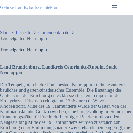
Zum
Gehrke Landschaftsarchitektur
Inhalt
springen
Start
Projekte
Gartendenkmale
Tempelgarten Neuruppin
Tempelgarten Neuruppin
Land Brandenburg, Landkreis Ostprignitz-Ruppin, Stadt
Neuruppin
Der Tempelgarten in der Fontanestadt Neuruppin ist ein besonderes
bauliches und gartenkünstlerisches Ensemble. Die Erstanlage des
Gartens mit der Errichtung eines klassizistischen Tempels für den
Kronprinzen Friedrich erfolgte um 1736 durch G.W. von
Knobelsdorff. Mitte des 19. Jahrhunderts wurde der Garten von der
Kaufmannsfamilie Gentz erworben, eine Umgestaltung im Sinne einer
Erinnerungsstätte für Friedrich II. erfolgte. Bei der umfassenden
Neugestaltung Mitte des 19. Jahrhunderts wurden zusätzlich zur
Errichtung einer Einfriedungsmauer zwei Gebäude neu eingefügt, die
dem Garten ein orientalisches Aussehen verliehen. Architektur und