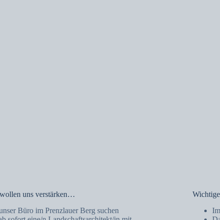
wollen uns verstärken…
Wichtige
unser Büro im Prenzlauer Berg suchen
Im
ab sofort eine/n Landschaftsarchitekt/in mit
Da